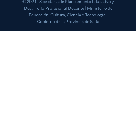
© 2021 | Secretaría de Planeamiento Educativo y Desarrollo
Profesional Docente | Ministerio de Educación, Cultura, Ciencia y
Tecnología | Gobierno de la Provincia de Salta
|
CoverNews
by AF
themes.