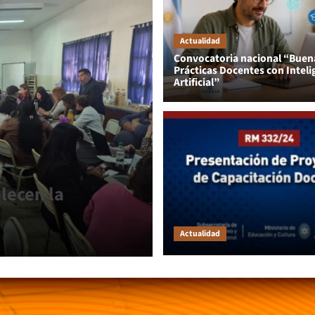
Actualidad
Convocatoria nacional “Buen
Prácticas Docentes con Inteli
Artificial”
Últimas Noticias
lecen la
Impulsan la transf
Institutos de Educ
Actualidad
administrador
06/08/2026