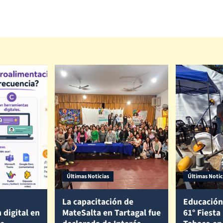
Últimas Noticias
Últimas Notic
La capacitación de
Educación
 digital en
MateSalta en Tartagal fue
61° Fiesta