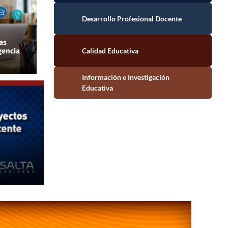
Desarrollo Profesional Docente
Calidad Educativa
as
gencia
Información e Investigación Educativa
Últimas Not
ormación digital en los
La cap
ación Superior
decla
administr