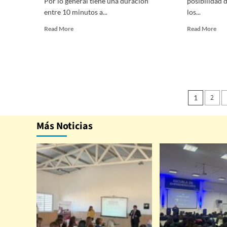
Por lo general tiene una duración
posibilidad d
entre 10 minutos a...
los...
Read More
Read More
2
1
Más Noticias