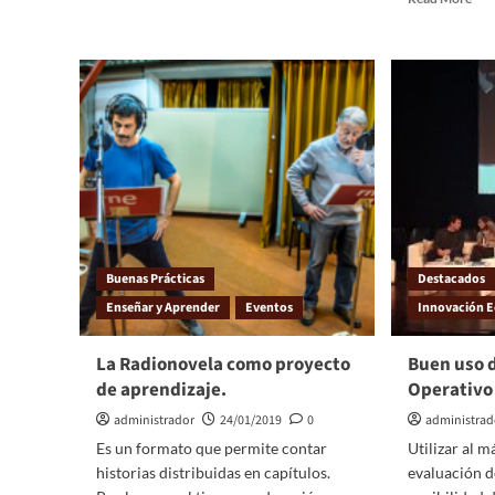
Buenas Prácticas
Destacados
Enseñar y Aprender
Eventos
Innovación E
La Radionovela como proyecto
Buen uso d
de aprendizaje.
Operativo
administrador
24/01/2019
0
administrad
Es un formato que permite contar
Utilizar al 
historias distribuidas en capítulos.
evaluación d