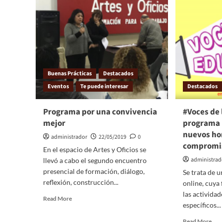
Buenas Prácticas
Destacados
Eventos
Te puede interesar
Destacados
Programa por una convivencia
#Voces de 
mejor
programa 
nuevos ho
administrador
22/05/2019
0
compromis
En el espacio de Artes y Oficios se
administrad
llevó a cabo el segundo encuentro
presencial de formación, diálogo,
Se trata de 
reflexión, construcción...
online, cuya 
las activida
Read More
específicos...
Read More