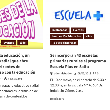
Destacados
Eventos
Innovación Educativa
slide
Eventos
slide
Te puede interesar
la educación, un
Se incorporan 43 escuelas
radial que abre
primarias rurales al programa
rizontes de
Escuela Plus en Salta
o con la educación
administrador
09/05/2019
0
or
21/05/2019
El 10 de mayo, en el horario de 9.30 a
12.30hs, en la Escuela N° 4563 “Dr.
un espacio educativo radial
Indalecio Gómez”, se...
finalidad es la difusión de
des y de contenidos
Read More