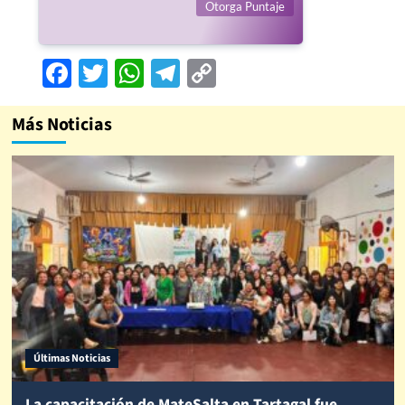
Otorga Puntaje
Facebook
Twitter
WhatsApp
Telegram
Copy
Link
Más Noticias
Últimas Noticias
La capacitación de MateSalta en Tartagal fue