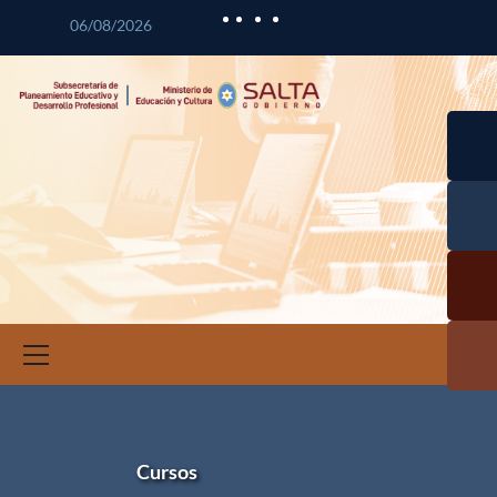
06/08/2026
Desarr
lo
Curric
Desarr
ar
lo
Profes
Calid
nal
Educat
Docen
a
Infor
ción 
Invest
ació
Educat
Cursos
a