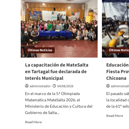
Últimas Noticias
Últimas Notic
La capacitación de MateSalta
Educación
en Tartagal fue declarada de
Fiesta Pro
Interés Municipal
Chicoana
administrador
04/08/2026
administrad
En el marco de la 5.ª Olimpiada
El pasado sá
Matemática MateSalta 2026, el
la localidad
Ministerio de Educación y Cultura del
de la 61° edic
Gobierno de Salta...
Read More
Read More