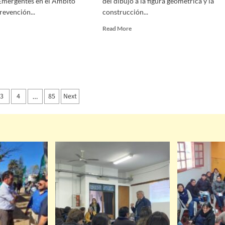
Emergentes en el Ámbito
del dibujo a la figura geométrica y la
revención...
construcción...
Read More
3
4
85
Next
…