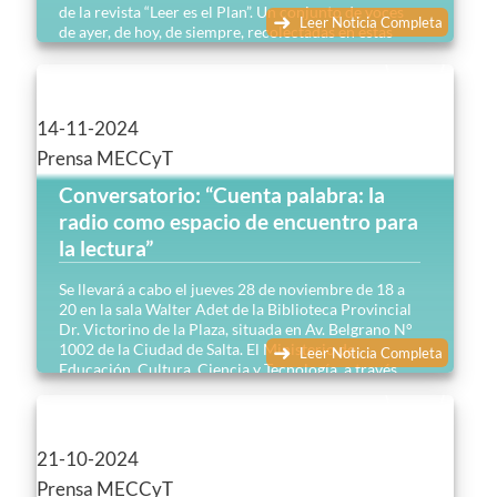
de la revista “Leer es el Plan”. Un conjunto de voces
Leer Noticia Completa
de ayer, de hoy, de siempre, recolectadas en estas
páginas para dar polifonía a toda una vida de
lectores, lectura y literatura que acompañaron e
impulsaron, durante todos estos años, políticas
públicas destinadas a hacer de la lectura un plan…
14-11-2024
Prensa MECCyT
Conversatorio: “Cuenta palabra: la
radio como espacio de encuentro para
la lectura”
Se llevará a cabo el jueves 28 de noviembre de 18 a
20 en la sala Walter Adet de la Biblioteca Provincial
Dr. Victorino de la Plaza, situada en Av. Belgrano N°
1002 de la Ciudad de Salta. El Ministerio de
Leer Noticia Completa
Educación, Cultura, Ciencia y Tecnología, a través
del Plan Provincial de lectura, invita a todos los
docentes, estudiantes de profesorados,
bibliotecarios, promotores de lectura,
investigadores, gestores culturales y a la comunidad
21-10-2024
en general a participar del conversatorio…
Prensa MECCyT