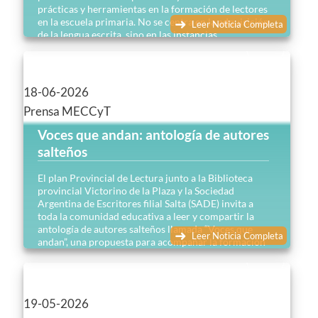
prácticas y herramientas en la formación de lectores
en la escuela primaria. No se centra en la adquisición
Leer Noticia Completa
de la lengua escrita, sino en las instancias
posteriores donde entran en juego los textos cada
vez más complejos…
18-06-2026
Prensa MECCyT
Voces que andan: antología de autores
salteños
El plan Provincial de Lectura junto a la Biblioteca
provincial Victorino de la Plaza y la Sociedad
Argentina de Escritores filial Salta (SADE) invita a
toda la comunidad educativa a leer y compartir la
antología de autores salteños llamada “Voces que
Leer Noticia Completa
andan”, una propuesta para acompañar la formación
de lectores y lectoras en el Nivel Superior…
19-05-2026