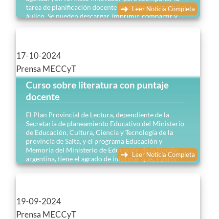
tarea de planificación docente centrado en el trabajo
Leer Noticia Completa
áulico. Se pueden descargar, imprimir, compartir y
agregar a la carpeta de planificación docente. Como
toda propuesta, cada institución y cada docente
podrá reinventar y reescribir para hacer los ajustes
didácticos necesarios y contextualizar esta
17-10-2024
herramienta que busca fortalecer la caja de recursos
Prensa MECCyT
disponibles para caminar las prácticas de enseñanza.
Curso sobre literatura con puntaje
docente
El Plan Provincial de Lectura, dependiente de la
Secretaría de planeamiento Educativo del Ministerio
de Educación, Cultura, Ciencia y Tecnología de la
provincia de Salta, y el programa Educación y
Memoria del Ministerio de Educación de la Nación
Leer Noticia Completa
argentina, tiene el agrado de informar que, a partir
del viernes 1 de noviembre, dará inicio el trayecto de
formación “La literatura ocupa mucho espacio. Leer
literatura desde la pedagogía de la memoria”.
19-09-2024
Prensa MECCyT