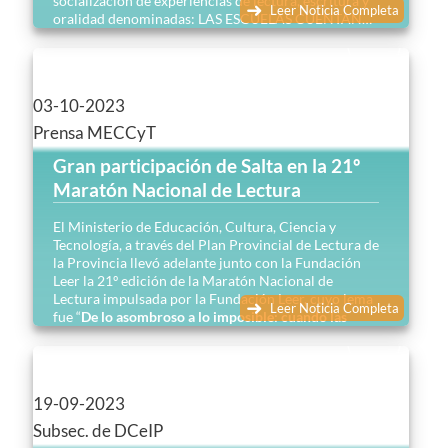
socialización de experiencias de lectura, escritura y
Leer Noticia Completa
oralidad denominadas: LAS ESCUELAS CUENTAN…
03-10-2023
Prensa MECCyT
Gran participación de Salta en la 21º
Maratón Nacional de Lectura
El Ministerio de Educación, Cultura, Ciencia y
Tecnología, a través del Plan Provincial de Lectura de
la Provincia llevó adelante junto con la Fundación
Leer la 21º edición de la Maratón Nacional de
Lectura impulsada por la Fundación Leer, cuyo lema
Leer Noticia Completa
fue “
De lo asombroso a lo imposible: cuando las
puertas de lo fantástico se abren
”…
19-09-2023
Subsec. de DCeIP