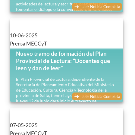
actividades de lectura y escritura, preguntas para
Leer Noticia Completa
fomentar el diálogo o la conversación, links, enlaces
hacia textos y materiales audiovisuales…
10-06-2025
Prensa MECCyT
Nuevo tramo de formación del Plan
Provincial de Lectura: “Docentes que
leen y dan de leer”
El Plan Provincial de Lectura, dependiente de la
Secretaría de Planeamiento Educativo del Ministerio
de Educación, Cultura, Ciencia y Tecnología de la
provincia de Salta, tiene el agrado de informar que el
Leer Noticia Completa
jueves 12 de junio dará inicio el trayecto de
formación “Docentes que leen y dan de leer”….
07-05-2025
Prensa MECCyT