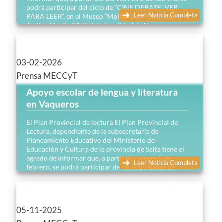
podrá participar del ciclo de “CINE DEBATE: VER
Leer Noticia Completa
PARA LEER”, en el Museo “Molino de Piedra” sito en
Av. San Martín 2176 de la localidad de Vaqueros en
el Departamento La Caldera…
03-02-2026
Prensa MECCyT
Apoyo escolar de lengua y literatura
en Vaqueros
El Plan Provincial de lectura El Plan Provincial de
Lectura, dependiente de la subsecretaría de
Planeamiento Educativo del Ministerio de
Educación y Cultura de la provincia de Salta tiene el
agrado de informar que, a partir del Jueves 5 de
Leer Noticia Completa
febrero, se podrá participar de las actividades de
apoyo escolar en Lengua y literatura para Nivel
Primario y Secundario, en el Museo “Molino de
Piedra”, sito en Av. San Martín 2176 de la localidad
de Vaqueros en el Departamento La Caldera…
05-11-2025