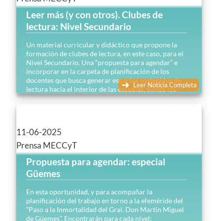
Leer más (y con otros). Clubes de
lectura: Nivel Secundario
Un material curricular y didáctico que propone la
formación de clubes de lectura, en este caso, para el
Nivel Secundario. Una “propuesta para agendar” e
incorporar en la carpeta de planificación de los
docentes que busca generar espacios sostenidos de
Leer Noticia Completa
lectura hacia el interior de las escuelas, donde los
lectores y las lectoras sean quienes marquen el qué y
el cómo de la lectura…
11-06-2025
Prensa MECCyT
Propuesta para agendar: especial
Güemes
En esta oportunidad, y para acompañar la
planificación del trabajo en torno a la efeméride del
“Paso a la Inmortalidad del Gral. Don Martín Miguel
de Güemes”. Encontrarán para cada nivel: