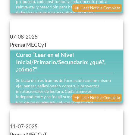
propuesta, cada institución y cada docente podrá
reinventar y reescribir para hacer los ajustes
Leer Noticia Completa
didácticos necesarios y contextualizar esta
herramienta que busca fortalecer la caja de recursos
disponibles para caminar las prácticas de
enseñanza…
07-08-2025
Prensa MECCyT
Curso “Leer en el Nivel
Inicial/Primario/Secundario: ¿qué?,
¿cómo?”
Se trata de tres tramos de formación con un mismo
eje: pensar, reflexionar y construir proyectos
institucionales de lectura. Cada tramo es
independiente y se focaliza metodológicamente en
Leer Noticia Completa
uno de los niveles educativos obligatorios…
11-07-2025
Prensa MECCyT