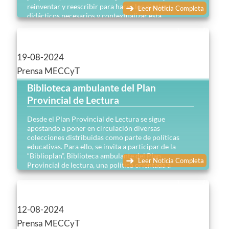
reinventar y reescribir para hacer los ajustes
Leer Noticia Completa
didácticos necesarios y contextualizar esta
herramienta que busca fortalecer la caja de recursos
disponibles para caminar las prácticas de enseñanza.
19-08-2024
Prensa MECCyT
Biblioteca ambulante del Plan
Provincial de Lectura
Desde el Plan Provincial de Lectura se sigue
apostando a poner en circulación diversas
colecciones distribuidas como parte de políticas
educativas. Para ello, se invita a participar de la
“Biblioplan”, Biblioteca ambulante del Plan
Leer Noticia Completa
Provincial de lectura, una política orientada a
fortalecer y acompañar el acceso y el derecho a la
lectura.
12-08-2024
Prensa MECCyT