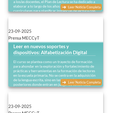
a los/as docentes, el Plan de Lectura se ha dedicado a
elaborar a lo largo de los años diversos materiales
Leer Noticia Completa
curriculares para planificar instancias de lectura con
los estudiantes…
23-09-2025
Prensa MECCyT
Leer en nuevos soportes y
dispositivos: Alfabetización Digital
El curso se plantea como un trayecto de formación
para ahondar en la exploración y fortalecimiento de
prácticas y herramientas en la formación de lectores
en la escuela primaria. No se centra en la adquisición
de la lengua escrita, sino en las instancias
Leer Noticia Completa
posteriores donde entran en juego los textos cada
vez más complejos…
23-09-2025