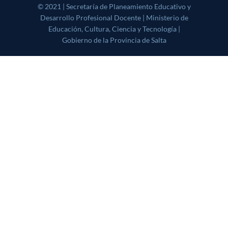
© 2021 | Secretaría de Planeamiento Educativo y Desarrollo
Profesional Docente | Ministerio de Educación, Cultura, Ciencia y
Tecnología | Gobierno de la Provincia de Salta
|
CoverNews
by AF
themes.