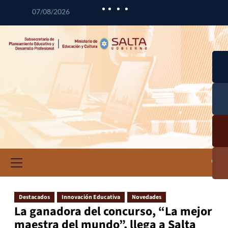
07/08/2026
Desa
l
Curr
Desa
a
l
Prof
Cal
n
Educ
Doc
Inf
ció
Inve
ac
Destacados
Innovación Educativa
Novedades
Educ
La ganadora del concurso, “La mejor
maestra del mundo”, llega a Salta