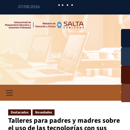
07/08/2026
Desa
l
Curr
Desa
a
l
Prof
Cal
n
Educ
Doc
Inf
ció
Inve
ac
Destacados
Novedades
Educ
Talleres para padres y madres sobre
el uso de las tecnologías con sus