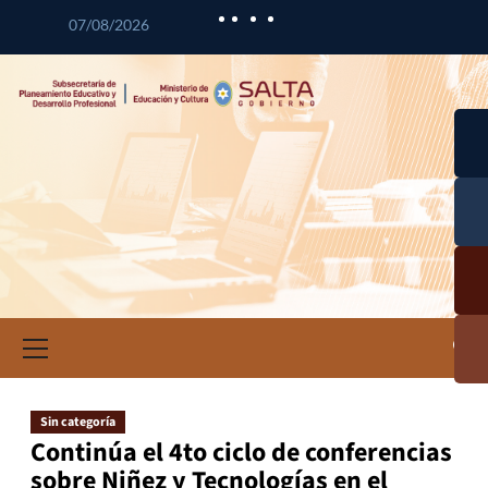
07/08/2026
Desa
l
Curr
Desa
a
l
Prof
Cal
n
Educ
Doc
Inf
ció
Inve
ac
Sin categoría
Educ
Continúa el 4to ciclo de conferencias
sobre Niñez y Tecnologías en el