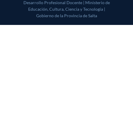
Profesional Docente | Ministerio de Educación, Cultura, Ciencia y
Tecnología | Gobierno de la Provincia de Salta
|
CoverNews
by AF
themes.