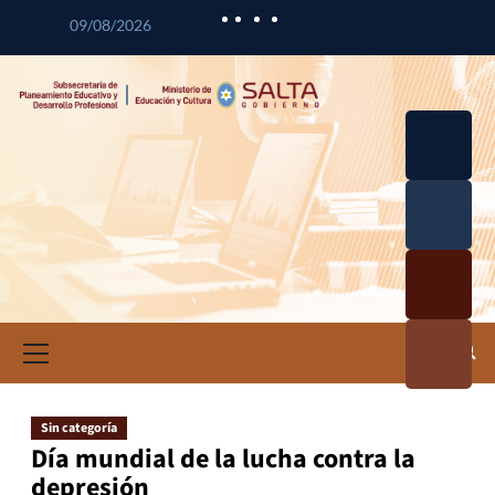
09/08/2026
Desarrol
lo
Curricul
Desarrol
ar
lo
Profesio
Calidad
nal
Educativ
Docente
a
Informa
ción e
Investig
ación
Sin categoría
Educativ
Día mundial de la lucha contra la
a
depresión