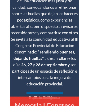
de una educación más justa y de
calidad; convocándonos a reflexionar
sobre las huellas que dejan los haceres
pedagógicos, como experiencias
abiertas al saber, dispuesto a revisarse,
reconsiderarse y compartirse con otros.
Se invita a la comunidad educativa al III
Congreso Provincial de Educación
denominado:
“Tendiendo puentes,
dejando huellas”
a desarrollarse los
días
26
,
27
y
28 de septiembre
y ser
partícipes de un espacio de reflexión e
intercambios para la mejora de
educación provincial.
Equipo Congreso
Autoridades
Propósitos
Memoria I Congreso