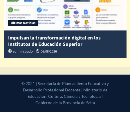
Últimas Noticias
Impulsan la transformación digital en los
Institutos de Educación Superior
administrador
06/08/2026
© 2021 | Secretaría de Planeamiento Educativo y Desarrollo
Profesional Docente | Ministerio de Educación, Cultura, Ciencia y
Tecnología | Gobierno de la Provincia de Salta
|
CoverNews
by AF
themes.