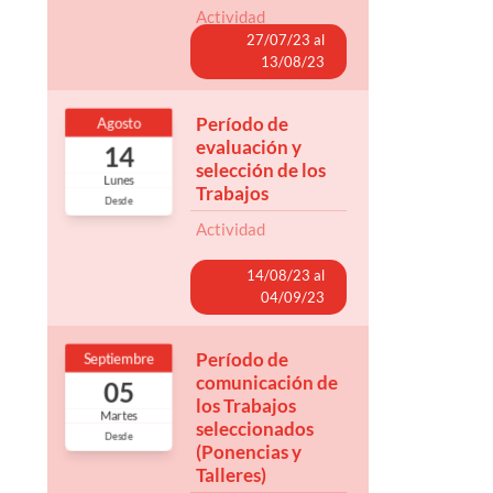
27/07/23 al
13/08/23
Período de
Agosto
evaluación y
14
selección de los
Lunes
Trabajos
Desde
14/08/23 al
04/09/23
Período de
Septiembre
comunicación de
05
los Trabajos
Martes
seleccionados
Desde
(Ponencias y
Talleres)