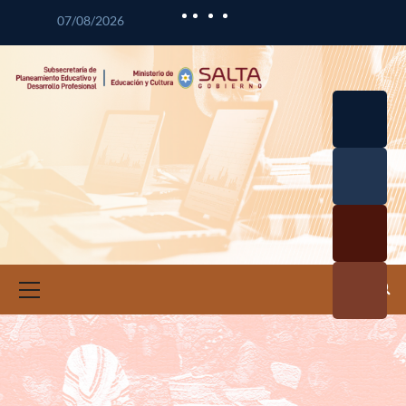
07/08/2026
Desarrol
lo
Curricul
Desarrol
ar
lo
Profesio
Calidad
nal
Educativ
Docente
a
Informa
ción e
Investig
ación
Educativ
a