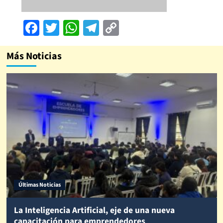
Facebook
Twitter
WhatsApp
Telegram
Copy
Link
Más Noticias
Últimas Noticias
La Inteligencia Artificial, eje de una nueva
capacitación para emprendedores