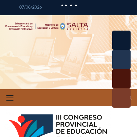
07/08/2026
Desarrol
lo
Curricul
Desarrol
ar
lo
Profesio
Calidad
nal
Educativ
Docente
a
Informa
ción e
Investig
ación
Educativ
a