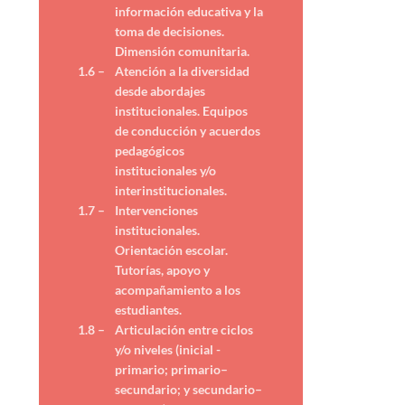
información educativa y la
toma de decisiones.
Dimensión comunitaria.
1.6 –
Atención a la diversidad
desde abordajes
institucionales. Equipos
de conducción y acuerdos
pedagógicos
institucionales y/o
interinstitucionales.
1.7 –
Intervenciones
institucionales.
Orientación escolar.
Tutorías, apoyo y
acompañamiento a los
estudiantes.
1.8 –
Articulación entre ciclos
y/o niveles (inicial -
primario; primario–
secundario; y secundario–