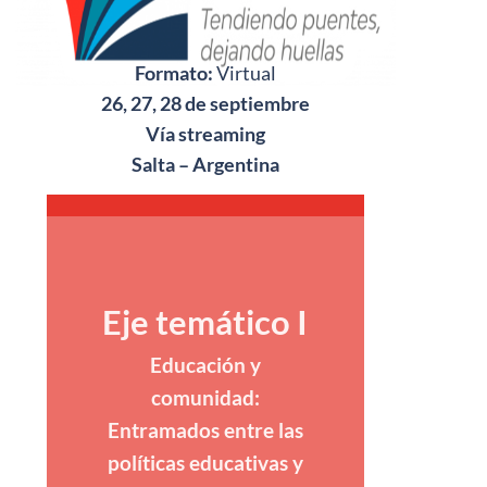
Formato:
Virtual
26, 27, 28 de septiembre
Vía streaming
Salta – Argentina
Eje temático I
Educación y
comunidad:
Entramados entre las
políticas educativas y