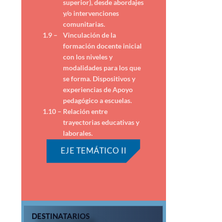
superior), desde abordajes
y/o intervenciones
comunitarias.
1.9 –
Vinculación de la
formación docente inicial
con los niveles y
modalidades para los que
se forma. Dispositivos y
experiencias de Apoyo
pedagógico a escuelas.
1.10 –
Relación entre
trayectorias educativas y
laborales.
EJE TEMÁTICO II
DESTINATARIOS