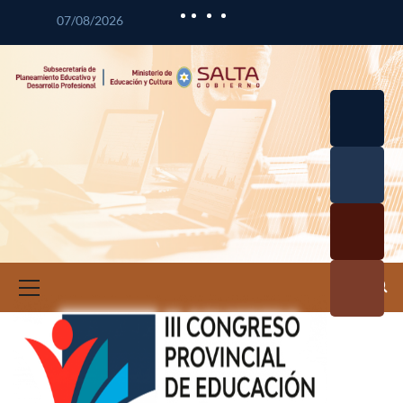
07/08/2026
Desarrol
lo
Curricul
Desarrol
ar
lo
Profesio
Calidad
nal
Educativ
Docente
a
Informa
ción e
Investig
ación
Educativ
a