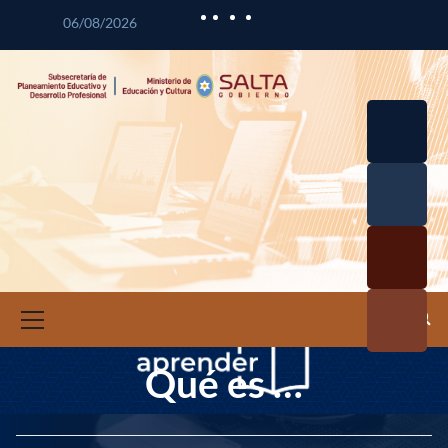
06/08/2026
Desarrol
lo
Curricul
Desarrol
ar
lo
Profesio
Calidad
nal
Educativ
Docente
a
Informa
ción e
Investig
Qué es …
ación
Educativ
a