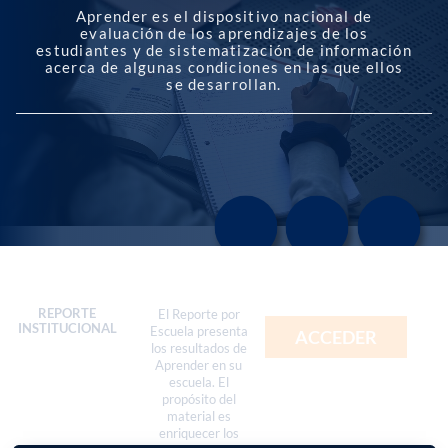
Aprender es el dispositivo nacional de
evaluación de los aprendizajes de los
estudiantes y de sistematización de información
acerca de algunas condiciones en las que ellos
se desarrollan.
REPORTE
El Reporte por
INSTITUCIONAL
Escuela presenta
ACCEDER
los resultados de
Aprender en su
escuela. El
propósito del
material es
enriquecer los