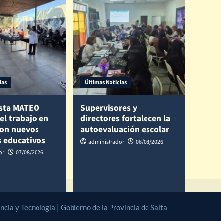
ias
Últimas Noticias
sta MATEO
Supervisores y
 el trabajo en
directores fortalecen la
con nuevos
autoevaluación escolar
s educativos
administrador
06/08/2026
or
07/08/2026
cia y Tecnología | Gobierno de la Provincia de Salta
|