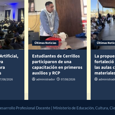
Últimas Noticias
Últimas Notic
Artificial,
Estudiantes de Cerrillos
La propue
va
participaron de una
fortaleció
ara
capacitación en primeros
las aulas 
s
auxilios y RCP
materiale
7/08/2026
administrador
07/08/2026
administrad
arrollo Profesional Docente | Ministerio de Educación, Cultura, Cien
CoverNews
by AF themes.