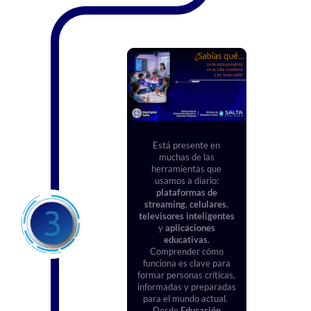
Está presente en
muchas de las
herramientas que
usamos a diario:
plataformas de
streaming
,
celulares
,
televisores inteligentes
y
aplicaciones
educativas
.
Comprender cómo
funciona es clave para
formar personas críticas,
informadas y preparadas
para el mundo actual.
Desde
Educación