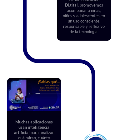
Digital
, promovemos
acompañar a niñas,
niños y adolescentes en
un uso consciente,
responsable y reflexivo
de la tecnología.
Muchas aplicaciones
usan inteligencia
artificial
para analizar
qué miran, cuánto