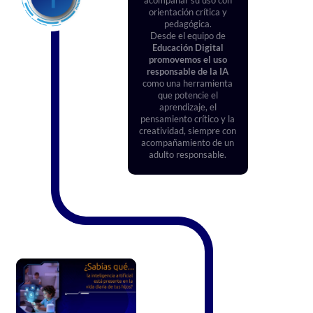
orientación crítica y
pedagógica.
Desde el equipo de
Educación Digital
promovemos el uso
responsable de la IA
como una herramienta
que potencie el
aprendizaje, el
pensamiento crítico y la
creatividad, siempre con
acompañamiento de un
adulto responsable.