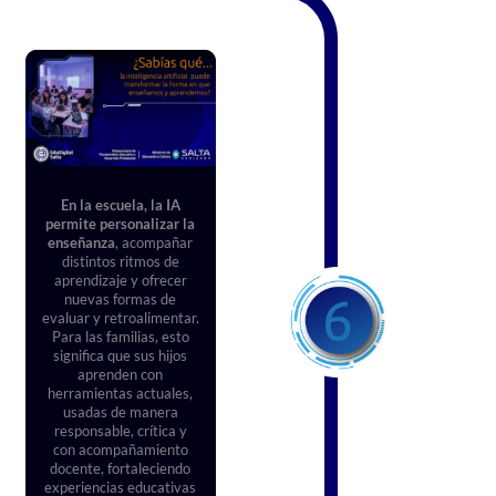
En la escuela, la IA
permite personalizar la
enseñanza
, acompañar
distintos ritmos de
aprendizaje y ofrecer
nuevas formas de
evaluar y retroalimentar.
Para las familias, esto
significa que sus hijos
aprenden con
herramientas actuales,
usadas de manera
responsable, crítica y
con acompañamiento
docente, fortaleciendo
experiencias educativas