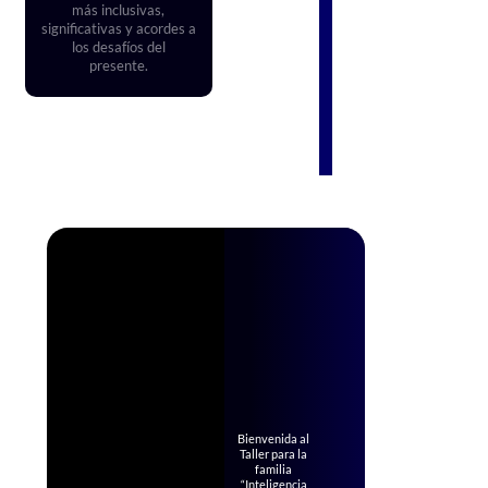
más inclusivas,
significativas y acordes a
los desafíos del
presente.
Bienvenida al
Taller para la
familia
“Inteligencia