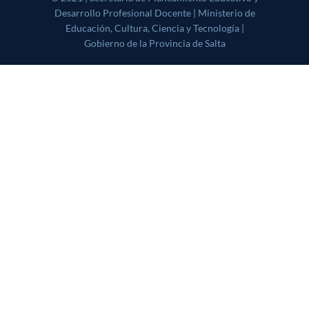
Profesional Docente | Ministerio de Educación, Cultura, Ciencia y
Tecnología | Gobierno de la Provincia de Salta
|
CoverNews
by AF
themes.