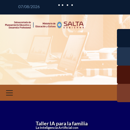
07/08/2026
Desarr
lo
Curric
Desarr
ar
lo
Profes
Calid
nal
Educat
Docen
a
Infor
ción 
Invest
ació
Educat
Taller IA para la familia
a