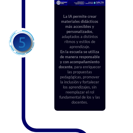
La IA permite crear
materiales didácticos
más accesibles y
personalizados
,
adaptados a distintos
ritmos y estilos de
aprendizaje.
En la escuela se utiliza
de manera responsable
y con acompañamiento
docente
, para enriquecer
las propuestas
pedagógicas, promover
la inclusión y fortalecer
los aprendizajes, sin
reemplazar el rol
fundamental de los y las
docentes.