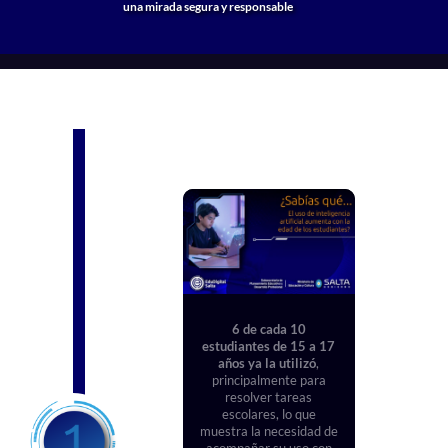
6 de cada 10
estudiantes de 15 a 17
años ya la utilizó
,
principalmente para
resolver tareas
escolares, lo que
muestra la necesidad de
acompañar su uso con