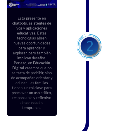
Está presente en
chatbots
,
asistentes de
voz
y
aplicaciones
educativas
. Estas
tecnologías abren
nuevas oportunidades
para aprender y
explorar, pero también
implican desafíos.
Por eso, en
Educación
Digital
creemos que no
se trata de prohibir, sino
de acompañar, orientar y
educar. Las familias
tienen un rol clave para
promover un uso crítico,
responsable y reflexivo
desde edades
tempranas.