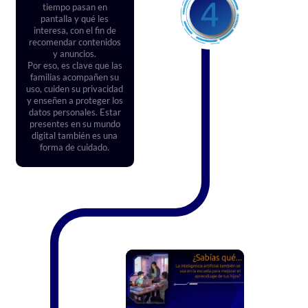
tiempo pasan en
pantalla y qué les
interesa, con el fin de
recomendar contenidos
y anuncios.
Por eso, es clave que las
familias acompañen su
uso, cuiden su privacidad
y enseñen a proteger los
datos personales. Estar
presentes en su mundo
digital también es una
forma de cuidado.