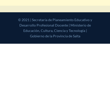
© 2021 | Secretaría de Planeamiento Educativo y Desarrollo
Profesional Docente | Ministerio de Educación, Cultura, Ciencia y
Tecnología | Gobierno de la Provincia de Salta
|
CoverNews
by AF
themes.