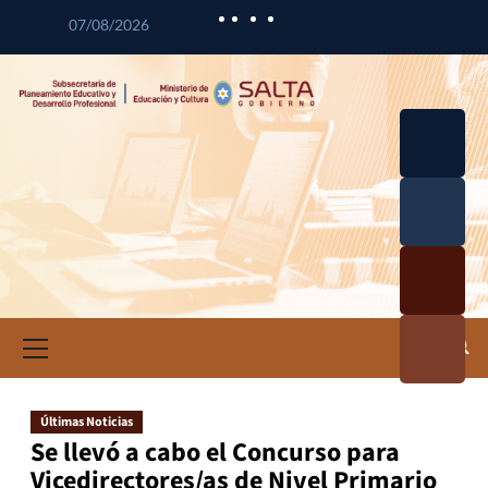
07/08/2026
Desarrol
lo
Curricul
Desarrol
ar
lo
Profesio
Calidad
nal
Educativ
Docente
a
Informa
ción e
Investig
ación
Últimas Noticias
Educativ
Se llevó a cabo el Concurso para
a
Vicedirectores/as de Nivel Primario