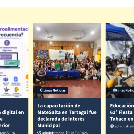
Últimas Noticias
Últimas Notic
La capacitación de
Educación
 digital en
MateSalta en Tartagal fue
61° Fiesta
de
declarada de Interés
Tabaco en
erior
Municipal
administrad
6/08/2026
administrador
04/08/2026