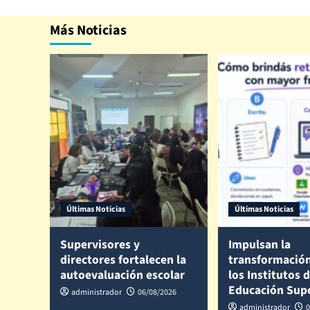
Más Noticias
Últimas Noticias
Últimas Noticias
Supervisores y
Impulsan la
directores fortalecen la
transformación
autoevaluación escolar
los Institutos 
Educación Sup
administrador
06/08/2026
administrador
0