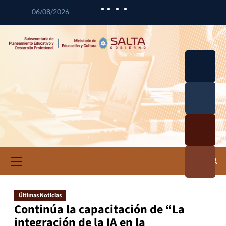
06/08/2026
Desarrol
lo
Curricul
Desarrol
ar
lo
Profesio
Calidad
nal
Educativ
Docente
a
Informa
ción e
Investig
ación
Últimas Noticias
Educativ
Continúa la capacitación de “La
a
integración de la IA en la