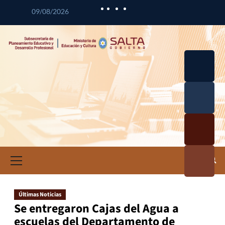
09/08/2026
Desarrol
lo
Curricul
Desarrol
ar
lo
Profesio
Calidad
nal
Educativ
Docente
a
Informa
ción e
Investig
ación
Últimas Noticias
Educativ
Se entregaron Cajas del Agua a
a
escuelas del Departamento de