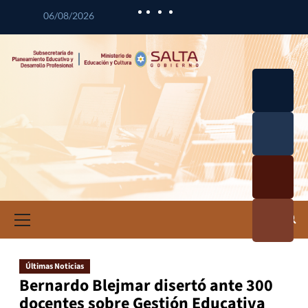
06/08/2026
Desarrol
lo
Curricul
Desarrol
ar
lo
Profesio
Calidad
nal
Educativ
Docente
a
Informa
ción e
Investig
ación
Últimas Noticias
Educativ
Bernardo Blejmar disertó ante 300
a
docentes sobre Gestión Educativa