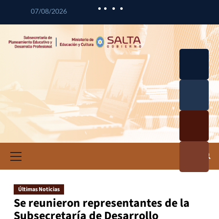
07/08/2026
Desarrol
lo
Curricul
Desarrol
ar
lo
Profesio
Calidad
nal
Educativ
Docente
a
Informa
ción e
Investig
ación
Últimas Noticias
Educativ
Se reunieron representantes de la
a
Subsecretaría de Desarrollo