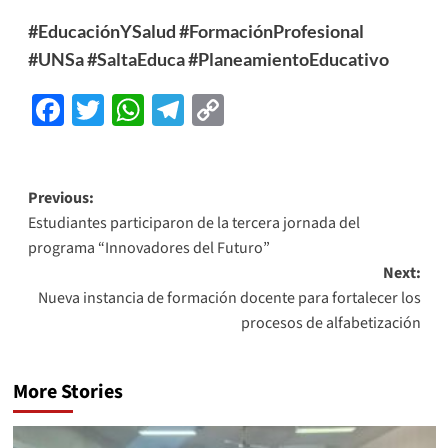
#EducaciónYSalud
#FormaciónProfesional
#UNSa
#SaltaEduca
#PlaneamientoEducativo
Facebook
Twitter
WhatsApp
Telegram
Copy
Link
Previous:
Estudiantes participaron de la tercera jornada del
programa “Innovadores del Futuro”
Next:
Nueva instancia de formación docente para fortalecer los
procesos de alfabetización
More Stories