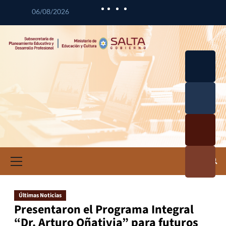
06/08/2026
Desarrol
lo
Curricul
Desarrol
ar
lo
Profesio
Calidad
nal
Educativ
Docente
a
Informa
ción e
Investig
ación
Últimas Noticias
Educativ
Presentaron el Programa Integral
a
“Dr. Arturo Oñativia” para futuros