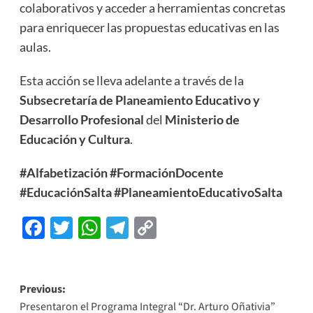
colaborativos y acceder a herramientas concretas
para enriquecer las propuestas educativas en las
aulas.
Esta acción se lleva adelante a través de la
Subsecretaría de Planeamiento Educativo y
Desarrollo Profesional
del
Ministerio de
Educación y Cultura
.
#Alfabetización
#FormaciónDocente
#EducaciónSalta
#PlaneamientoEducativoSalta
Facebook
Twitter
WhatsApp
Telegram
Copy
Link
Previous:
Presentaron el Programa Integral “Dr. Arturo Oñativia”