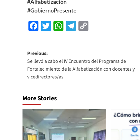
#Alfabetización
#GobiernoPresente
Facebook
Twitter
WhatsApp
Telegram
Copy
Link
Previous:
Se llevó a cabo el IV Encuentro del Programa de
Fortalecimiento de la Alfabetización con docentes y
vicedirectores/as
More Stories