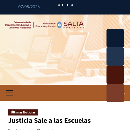
07/08/2026
Desarrol
lo
Curricul
Desarrol
ar
lo
Profesio
Calidad
nal
Educativ
Docente
a
Informa
ción e
Investig
ación
Últimas Noticias
Educativ
Justicia Sale a las Escuelas
a