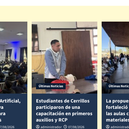
Últimas Noticias
Últimas Notic
Artificial,
Estudiantes de Cerrillos
La propue
va
participaron de una
fortaleció
ara
capacitación en primeros
las aulas 
s
auxilios y RCP
materiale
7/08/2026
administrador
07/08/2026
administrad