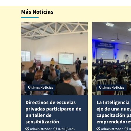
Más Noticias
Últimas Noticias
Últimas Noticias
Directivos de escuelas
La Inteligencia 
privadas participaron de
eje de una nue
un taller de
capacitación p
sensibilización
emprendedore
administrador
07/08/2026
administrador
0