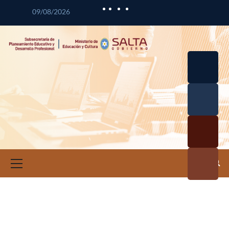
09/08/2026
Desarrol
lo
Curricul
Desarrol
ar
lo
Profesio
Calidad
nal
Educativ
Docente
a
Informa
ción e
Investig
ación
Educativ
a