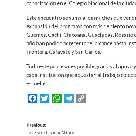
capacitación en el Colegio Nacional de la ciudad
Este encuentro se suma a los muchos que vendr
expansión del programa con más de ciento noven
Güemes, Cachi, Chicoana, Guachipas, Rosario d
año han podido acrecentar el alcance hasta ins
Frontera, Cafayate y San Carlos.
Todo este proceso, es posible gracias al apoyo
cada institución que apuestan al trabajo colecti
escuelas.
Facebook
Twitter
WhatsApp
Telegram
Copy
Link
Previous:
Las Escuelas Van Al Cine