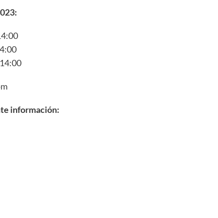
2023:
14:00
14:00
 14:00
om
nte información: