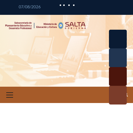
07/08/2026
Desarrol
lo
Curricul
Desarrol
ar
lo
Profesio
Calidad
nal
Educativ
Docente
a
Informa
ción e
Investig
ación
Educativ
a