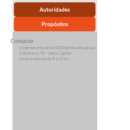
Autoridades
Propósitos
Contacto
congreso.educacion.2022@edusalta.gov.ar
Catamarca 70 – Salta Capital
Lunes a viernes de 8 a 13 hs.