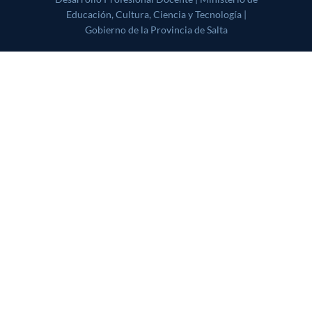
Tecnología | Gobierno de la Provincia de Salta
|
CoverNews
by AF
themes.