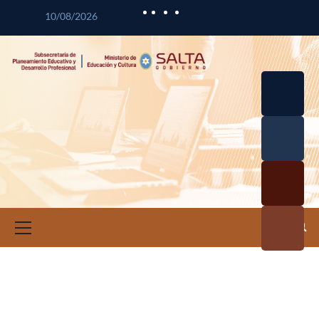
10/08/2026
Desarrol
lo
Curricul
Desarrol
ar
lo
Profesio
Calidad
nal
Educativ
Docente
a
Informa
ción e
Investig
ación
Educativ
a