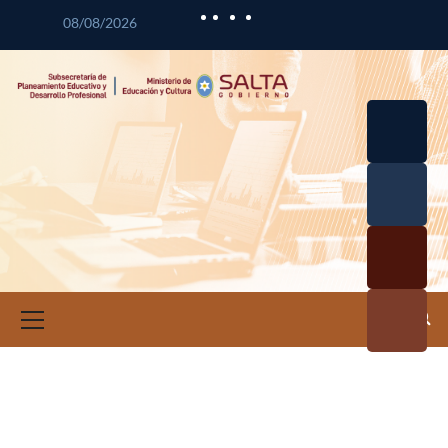
08/08/2026
Desarrol
lo
Curricul
Desarrol
ar
lo
Profesio
Calidad
nal
Educativ
Docente
a
Informa
ción e
Investig
ación
Educativ
a