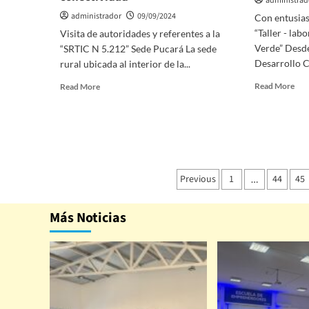
administrad
administrador
09/09/2024
Con entusias
“Taller - la
Visita de autoridades y referentes a la
Verde” Desde
“SRTIC N 5.212” Sede Pucará La sede
Desarrollo Cu
rural ubicada al interior de la...
Read More
Read More
Previous
1
44
45
…
Más Noticias