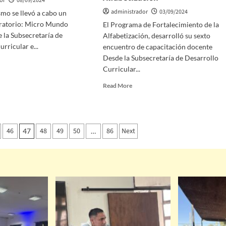
or
08/09/2024
administrador
03/09/2024
mo se llevó a cabo un
boratorio: Micro Mundo
El Programa de Fortalecimiento de la
 la Subsecretaría de
Alfabetización, desarrolló su sexto
rricular e...
encuentro de capacitación docente
Desde la Subsecretaría de Desarrollo
Curricular...
Read More
46
48
49
50
86
Next
47
…