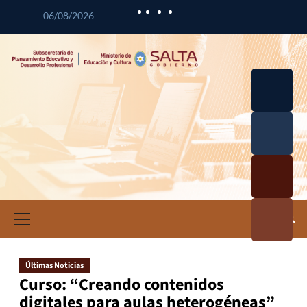
06/08/2026
Desarrol
lo
Curricul
Desarrol
ar
lo
Profesio
Calidad
nal
Educativ
Docente
a
Informa
ción e
Investig
ación
Últimas Noticias
Educativ
Curso: “Creando contenidos
a
digitales para aulas heterogéneas”