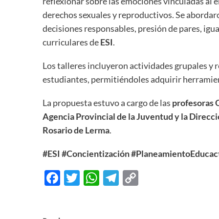
reflexionar sobre las emociones vinculadas al e
derechos sexuales y reproductivos. Se aborda
decisiones responsables, presión de pares, igua
curriculares de
ESI
.
Los talleres incluyeron actividades grupales y r
estudiantes, permitiéndoles adquirir herramien
La propuesta estuvo a cargo de las
profesoras 
Agencia Provincial de la Juventud y la Direcc
Rosario de Lerma
.
#ESI
#Concientización
#PlaneamientoEducac
Facebook
Twitter
WhatsApp
Telegram
Copy
Link