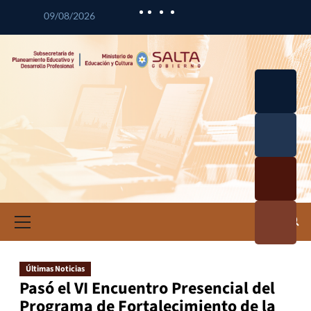
09/08/2026
Desarrol
lo
Curricul
Desarrol
ar
lo
Profesio
Calidad
nal
Educativ
Docente
a
Informa
ción e
Investig
ación
Últimas Noticias
Educativ
Pasó el VI Encuentro Presencial del
a
Programa de Fortalecimiento de la