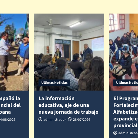
Últimas Noticias
Últimas Notic
mpañó la
La información
El Progra
incial del
educativa, eje de una
Fortalecim
coana
nueva jornada de trabajo
Alfabetiza
expande e
4/08/2026
administrador
28/07/2026
provincial
administrad