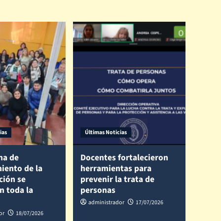
ias
Últimas Noticias
ma de
Docentes fortalecieron
iento de la
herramientas para
ción se
prevenir la trata de
n toda la
personas
administrador
17/07/2026
or
18/07/2026