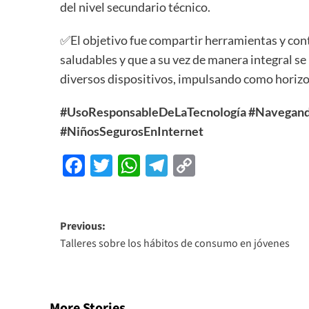
del nivel secundario técnico.
✅El objetivo fue compartir herramientas y co
saludables y que a su vez de manera integral se
diversos dispositivos, impulsando como horizo
#UsoResponsableDeLaTecnología #Navegando
#NiñosSegurosEnInternet
Facebook
Twitter
WhatsApp
Telegram
Copy
Link
Previous:
Talleres sobre los hábitos de consumo en jóvenes
More Stories