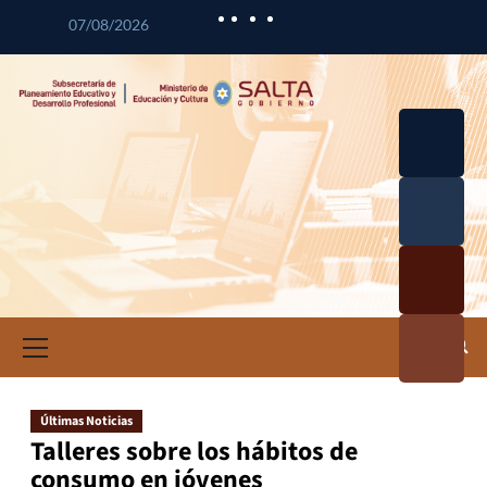
07/08/2026
Desarrol
lo
Curricul
Desarrol
ar
lo
Profesio
Calidad
nal
Educativ
Docente
a
Informa
ción e
Investig
ación
Últimas Noticias
Educativ
Talleres sobre los hábitos de
a
consumo en jóvenes