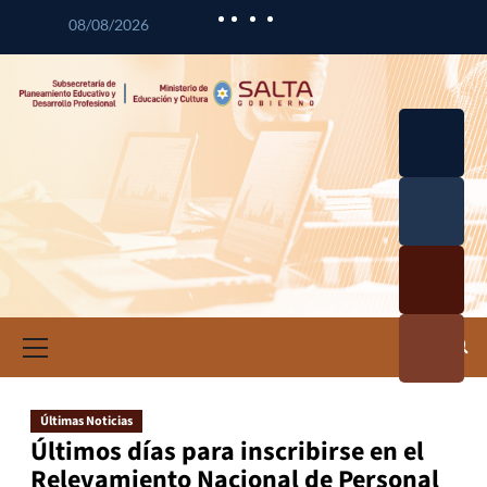
08/08/2026
Desarrol
lo
Curricul
Desarrol
ar
lo
Profesio
Calidad
nal
Educativ
Docente
a
Informa
ción e
Investig
ación
Últimas Noticias
Educativ
Últimos días para inscribirse en el
a
Relevamiento Nacional de Personal