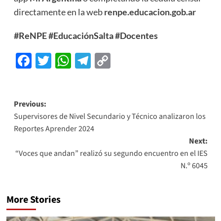
directamente en la web
renpe.educacion.gob.ar
#ReNPE
#EducaciónSalta
#Docentes
Facebook
Twitter
WhatsApp
Telegram
Copy
Link
Previous:
Supervisores de Nivel Secundario y Técnico analizaron los
Reportes Aprender 2024
Next:
“Voces que andan” realizó su segundo encuentro en el IES
N.º 6045
More Stories