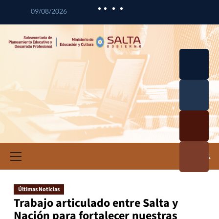
09/08/2026
Desarrol
lo
Curricul
Desarrol
ar
lo
Profesio
Calidad
nal
Educativ
Docente
a
Informa
ción e
Investig
ación
Últimas Noticias
Educativ
Trabajo articulado entre Salta y
a
Nación para fortalecer nuestras