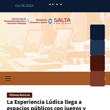
06/08/2026
Desarrol
lo
Curricul
Desarrol
ar
lo
Profesio
Calidad
nal
Educativ
Docente
a
Informa
ción e
Investig
ación
Últimas Noticias
Educativ
La Experiencia Lúdica llega a
a
espacios públicos con juegos y