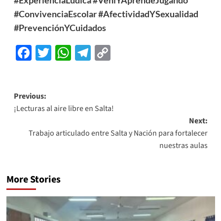
#ExperienciaLúdica
#VeníYAprendéJugando
#ConvivenciaEscolar
#AfectividadYSexualidad
#PrevenciónYCuidados
Facebook
Twitter
WhatsApp
Telegram
Copy
Link
Previous:
¡Lecturas al aire libre en Salta!
Next:
Trabajo articulado entre Salta y Nación para fortalecer
nuestras aulas
More Stories