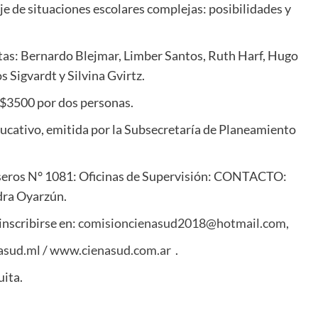
aje de situaciones escolares complejas: posibilidades y
tas: Bernardo Blejmar, Limber Santos, Ruth Harf, Hugo
s Sigvardt y Silvina Gvirtz.
 $3500 por dos personas.
ducativo, emitida por la Subsecretaría de Planeamiento
Caseros N° 1081: Oficinas de Supervisión: CONTACTO:
ra Oyarzún.
nscribirse en:
comisioncienasud2018@hotmail.com
,
asud.ml
/
www.cienasud.com.ar
.
ita.