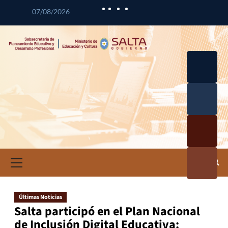
07/08/2026
Desarrol
lo
Curricul
Desarrol
ar
lo
Profesio
Calidad
nal
Educativ
Docente
a
Informa
ción e
Investig
ación
Últimas Noticias
Educativ
Salta participó en el Plan Nacional
a
de Inclusión Digital Educativa: