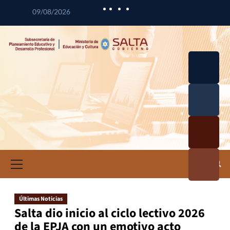
09/08/2026
Desarrol
lo
Curricul
Desarrol
ar
lo
Profesio
Calidad
nal
Educativ
Docente
a
Informa
ción e
Investig
ación
Últimas Noticias
Educativ
Salta dio inicio al ciclo lectivo 2026
a
de la EPJA con un emotivo acto