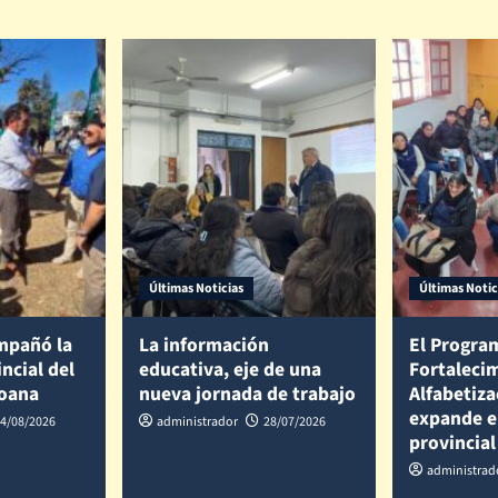
Últimas Noticias
Últimas Notic
mpañó la
La información
El Progra
incial del
educativa, eje de una
Fortalecim
coana
nueva jornada de trabajo
Alfabetiza
expande e
4/08/2026
administrador
28/07/2026
provincial
administrad