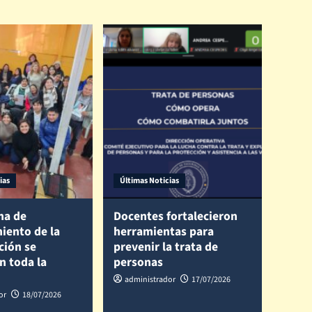
ias
Últimas Noticias
ma de
Docentes fortalecieron
iento de la
herramientas para
ción se
prevenir la trata de
n toda la
personas
administrador
17/07/2026
or
18/07/2026