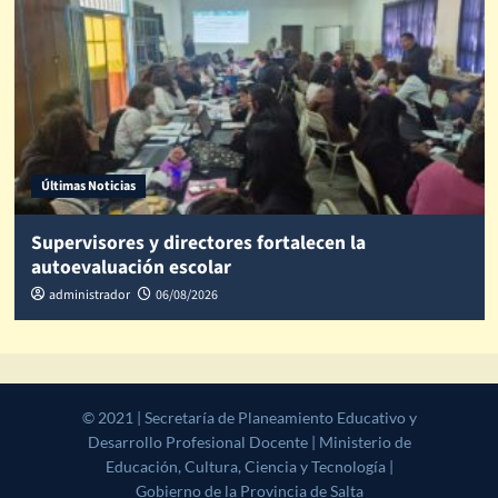
Últimas Noticias
Supervisores y directores fortalecen la
autoevaluación escolar
administrador
06/08/2026
© 2021 | Secretaría de Planeamiento Educativo y Desarrollo
Profesional Docente | Ministerio de Educación, Cultura, Ciencia y
Tecnología | Gobierno de la Provincia de Salta
|
CoverNews
by AF
themes.